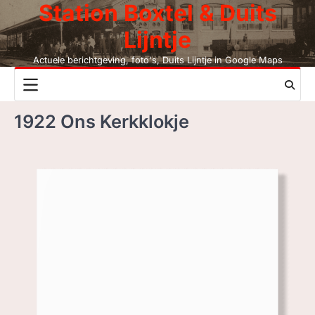
Station Boxtel & Duits
Skip
to
Lijntje
content
Actuele berichtgeving, foto's, Duits Lijntje in Google Maps
NIEUWS
1922 Ons Kerkklokje
DUITS LIJNTJE
STATION BOXTEL
LEESMIJ!
CONTACT
ZOEK, NIET BC
LEZEN BC, JAAR