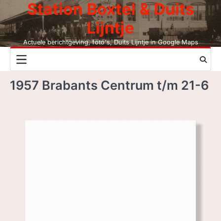
Station Boxtel & Duits
Skip
to
Lijntje
content
Actuele berichtgeving, foto's, Duits Lijntje in Google Maps
NIEUWS
1957 Brabants Centrum t/m 21-6
DUITS LIJNTJE
STATION BOXTEL
LEESMIJ!
CONTACT
ZOEK, NIET BC
LEZEN BC, JAAR