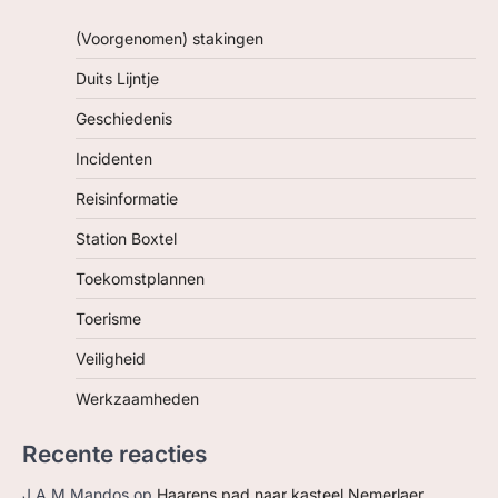
(Voorgenomen) stakingen
Duits Lijntje
Geschiedenis
Incidenten
Reisinformatie
Station Boxtel
Toekomstplannen
Toerisme
Veiligheid
Werkzaamheden
Recente reacties
J A M Mandos
op
Haarens pad naar kasteel Nemerlaer