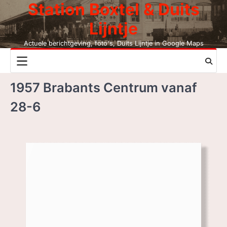
Station Boxtel & Duits
Skip
to
Lijntje
content
Actuele berichtgeving, foto's, Duits Lijntje in Google Maps
NIEUWS
1957 Brabants Centrum vanaf
DUITS LIJNTJE
28-6
STATION BOXTEL
LEESMIJ!
CONTACT
ZOEK, NIET BC
LEZEN BC, JAAR