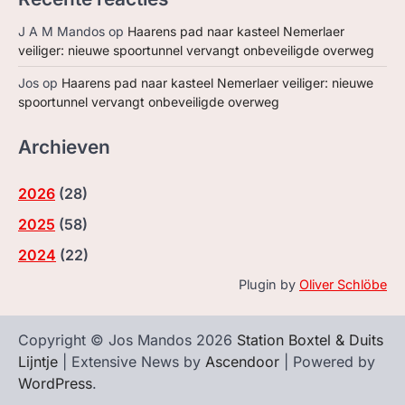
J A M Mandos
op
Haarens pad naar kasteel Nemerlaer
veiliger: nieuwe spoortunnel vervangt onbeveiligde overweg
Jos
op
Haarens pad naar kasteel Nemerlaer veiliger: nieuwe
spoortunnel vervangt onbeveiligde overweg
Archieven
2026
(
28
)
2025
(
58
)
2024
(
22
)
Plugin by
Oliver Schlöbe
Copyright © Jos Mandos 2026
Station Boxtel & Duits
Lijntje
| Extensive News by
Ascendoor
| Powered by
WordPress
.