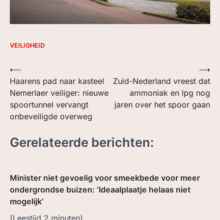
VEILIGHEID
Bericht
⟵
⟶
Haarens pad naar kasteel
Zuid-Nederland vreest dat
navigatie
Nemerlaer veiliger: nieuwe
ammoniak en lpg nog
spoortunnel vervangt
jaren over het spoor gaan
onbeveiligde overweg
Gerelateerde berichten:
Minister niet gevoelig voor smeekbede voor meer
ondergrondse buizen: ‘Ideaalplaatje helaas niet
mogelijk’
(Leestijd
2
minuten)