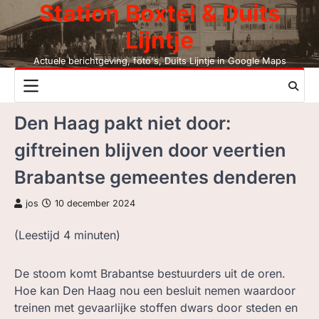
Station Boxtel & Duits
Skip
to
Lijntje
content
Actuele berichtgeving, foto's, Duits Lijntje in Google Maps
NIEUWS
Den Haag pakt niet door:
DUITS LIJNTJE
giftreinen blijven door veertien
STATION BOXTEL
Brabantse gemeentes denderen
LEESMIJ!
jos
10 december 2024
CONTACT
(Leestijd
4
minuten)
ZOEK, NIET BC
De stoom komt Brabantse bestuurders uit de oren.
Hoe kan Den Haag nou een besluit nemen waardoor
LEZEN BC, JAAR
treinen met gevaarlijke stoffen dwars door steden en