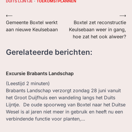
DUITS LIJNTJE
TOEKOMSTPLANNEN
Bericht
⟵
⟶
Gemeente Boxtel werkt
Boxtel zet reconstructie
navigatie
aan nieuwe Keulsebaan
Keulsebaan weer in gang,
hoe zat het ook alweer?
Gerelateerde berichten:
Excursie Brabants Landschap
(Leestijd
2
minuten)
Brabants Landschap verzorgt zondag 28 juni vanuit
het Groot Duijfhuis een wandeling langs het Duits
Lijntje. De oude spoorweg van Boxtel naar het Duitse
Wesel is al jaren niet meer in gebruik en heeft nu een
verbindende functie voor planten,…