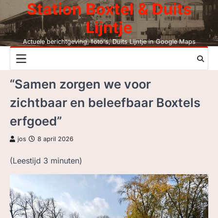
Station Boxtel & Duits
Skip
to
Lijntje
content
Actuele berichtgeving, foto's, Duits Lijntje in Google Maps
NIEUWS
“Samen zorgen we voor
DUITS LIJNTJE
zichtbaar en beleefbaar Boxtels
STATION BOXTEL
erfgoed”
LEESMIJ!
jos
8 april 2026
CONTACT
(Leestijd
3
minuten)
ZOEK, NIET BC
LEZEN BC, JAAR