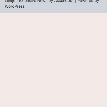
Lijntje
| Extensive News by
Ascendoor
| Powered by
WordPress
.