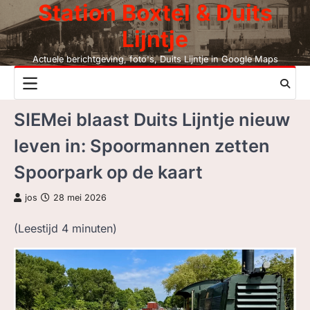
Station Boxtel & Duits
Skip
to
Lijntje
content
Actuele berichtgeving, foto's, Duits Lijntje in Google Maps
NIEUWS
SIEMei blaast Duits Lijntje nieuw
DUITS LIJNTJE
leven in: Spoormannen zetten
STATION BOXTEL
Spoorpark op de kaart
LEESMIJ!
jos
28 mei 2026
CONTACT
(Leestijd
4
minuten)
ZOEK, NIET BC
LEZEN BC, JAAR