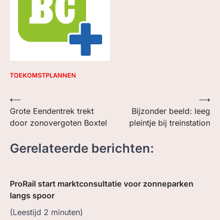
TOEKOMSTPLANNEN
Bericht
⟵
⟶
Grote Eendentrek trekt
Bijzonder beeld: leeg
navigatie
door zonovergoten Boxtel
pleintje bij treinstation
Gerelateerde berichten:
ProRail start marktconsultatie voor zonneparken
langs spoor
(Leestijd
2
minuten)