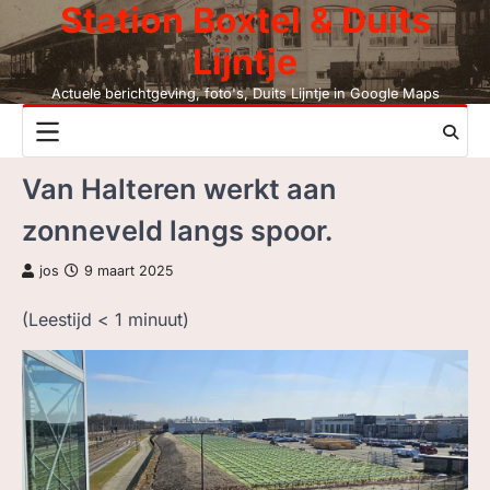
Station Boxtel & Duits
Skip
to
Lijntje
content
Actuele berichtgeving, foto's, Duits Lijntje in Google Maps
NIEUWS
Van Halteren werkt aan
DUITS LIJNTJE
zonneveld langs spoor.
STATION BOXTEL
jos
9 maart 2025
LEESMIJ!
(Leestijd
< 1
minuut)
CONTACT
ZOEK, NIET BC
LEZEN BC, JAAR