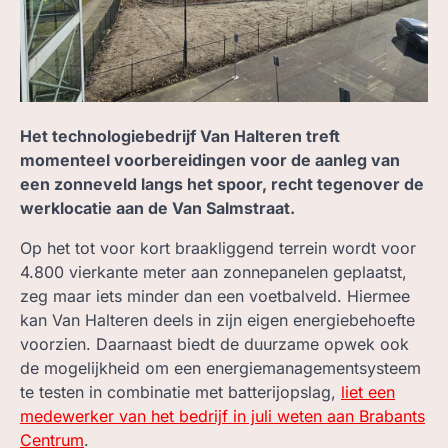
ZOEK, IN BC
Het technologiebedrijf Van Halteren treft
momenteel voorbereidingen voor de aanleg van
een zonneveld langs het spoor, recht tegenover de
werklocatie aan de Van Salmstraat.
Op het tot voor kort braakliggend terrein wordt voor
4.800 vierkante meter aan zonnepanelen geplaatst,
zeg maar iets minder dan een voetbalveld. Hiermee
kan Van Halteren deels in zijn eigen energiebehoefte
voorzien. Daarnaast biedt de duurzame opwek ook
de mogelijkheid om een energiemanagementsysteem
te testen in combinatie met batterijopslag,
liet een
medewerker van het bedrijf in juli weten aan Brabants
Centrum
.