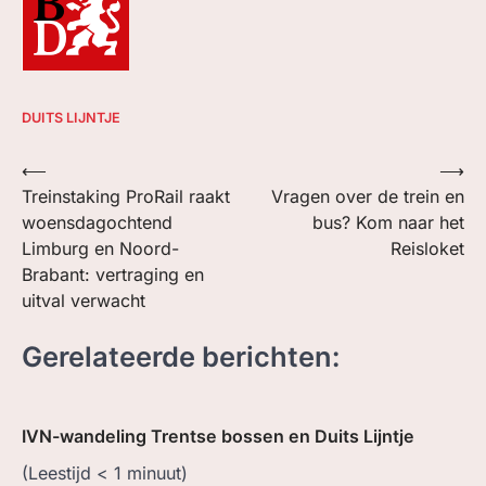
DUITS LIJNTJE
Bericht
⟵
⟶
Treinstaking ProRail raakt
Vragen over de trein en
navigatie
woensdagochtend
bus? Kom naar het
Limburg en Noord-
Reisloket
Brabant: vertraging en
uitval verwacht
Gerelateerde berichten:
IVN-wandeling Trentse bossen en Duits Lijntje
(Leestijd
< 1
minuut)