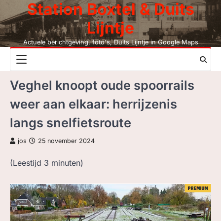
Station Boxtel & Duits
Skip
to
Lijntje
content
Actuele berichtgeving, foto's, Duits Lijntje in Google Maps
NIEUWS
Veghel knoopt oude spoorrails
DUITS LIJNTJE
weer aan elkaar: herrijzenis
STATION BOXTEL
langs snelfietsroute
LEESMIJ!
jos
25 november 2024
CONTACT
(Leestijd
3
minuten)
ZOEK, NIET BC
LEZEN BC, JAAR