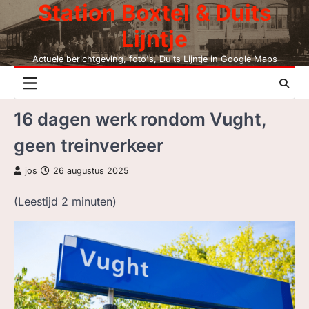
Station Boxtel & Duits
Skip
to
Lijntje
content
Actuele berichtgeving, foto's, Duits Lijntje in Google Maps
NIEUWS
16 dagen werk rondom Vught,
DUITS LIJNTJE
geen treinverkeer
STATION BOXTEL
jos
26 augustus 2025
LEESMIJ!
(Leestijd
2
minuten)
CONTACT
ZOEK, NIET BC
LEZEN BC, JAAR