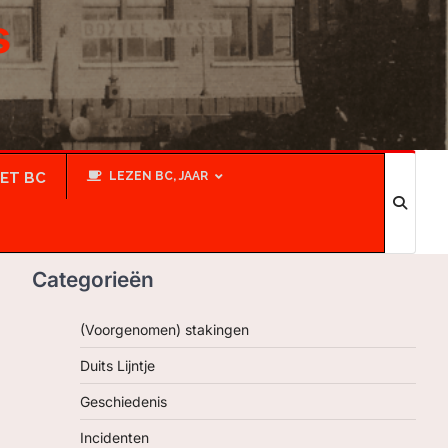
s
IET BC
LEZEN BC, JAAR
Categorieën
(Voorgenomen) stakingen
Duits Lijntje
Geschiedenis
Incidenten