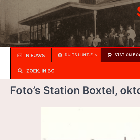
Skip
to
content
NIEUWS
DUITS LIJNTJE
STATION BO
ZOEK, IN BC
Foto’s Station Boxtel, ok