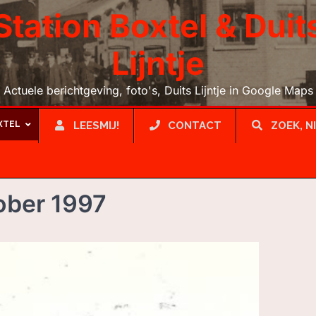
Station Boxtel & Duit
Lijntje
Actuele berichtgeving, foto's, Duits Lijntje in Google Maps
XTEL
LEESMIJ!
CONTACT
ZOEK, N
tober 1997