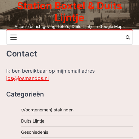
Station Boxtel & Duits
Skip
to
Lijntje
content
Actuele berichtgeving, foto's, Duits Lijntje in Google Maps
NIEUWS
Contact
DUITS LIJNTJE
STATION BOXTEL
Ik ben bereikbaar op mijn email adres
jos@josmandos.nl
LEESMIJ!
Categorieën
CONTACT
(Voorgenomen) stakingen
ZOEK, NIET BC
Duits Lijntje
LEZEN BC, JAAR
Geschiedenis