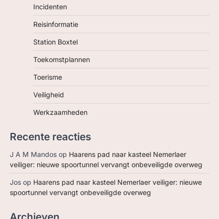
Incidenten
ZOEK, IN BC
Reisinformatie
Station Boxtel
Toekomstplannen
Toerisme
Veiligheid
Werkzaamheden
Recente reacties
J A M Mandos
op
Haarens pad naar kasteel Nemerlaer
veiliger: nieuwe spoortunnel vervangt onbeveiligde overweg
Jos
op
Haarens pad naar kasteel Nemerlaer veiliger: nieuwe
spoortunnel vervangt onbeveiligde overweg
Archieven