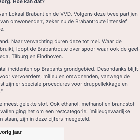
zorg. Hoe kan dat?
 van Lokaal Brabant en de VVD. Volgens deze twee partijen
d van omwonenden’, zeker nu de Brabantroute intensief
e.
and. Naar verwachting duren deze tot mei. Waar de
ruikt, loopt de Brabantroute over spoor waar ook de geel
reda, Tilburg en Eindhoven.
ntal incidenten op Brabants grondgebied. Desondanks blijft
ig voor vervoerders, milieu en omwonenden, vanwege de
ast zijn er speciale procedures voor druppellekkage en
.”
e meest gelekte stof. Ook ethanol, methanol en brandstof
vallen ging het om een restcategorie: ‘milieugevaarlijke
n staan, zijn in deze cijfers meegeteld.