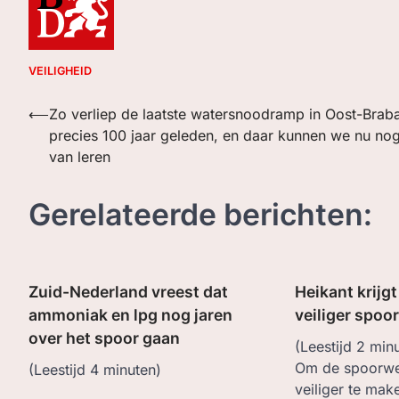
VEILIGHEID
Bericht
⟵
Zo verliep de laatste watersnoodramp in Oost-Brab
precies 100 jaar geleden, en daar kunnen we nu no
navigatie
van leren
Gerelateerde berichten:
Zuid-Nederland vreest dat
Heikant krijg
ammoniak en lpg nog jaren
veiliger spoor
over het spoor gaan
(Leestijd
2
minu
Om de spoorwe
(Leestijd
4
minuten)
veiliger te mak