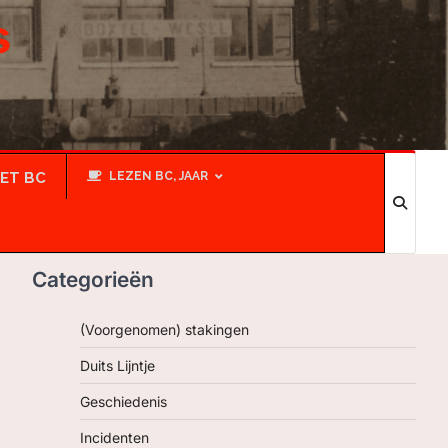
s
IET BC
LEZEN BC, JAAR
Categorieën
(Voorgenomen) stakingen
Duits Lijntje
Geschiedenis
Incidenten