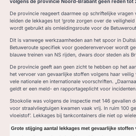
volgens de provincie Noord-Brabant geen reden tot 
De provincie reageert daarmee op schriftelijke vragen
leiden de lekkages tot ‘grote zorgen over de veilighei
wordt gebruikt als omleidingsroute voor de Betuwerout
Dit is vanwege werkzaamheden aan het spoor in Duitsl
Betuweroute specifiek voor goederenvervoer wordt geb
blauwe treinen van NS rijden, dwars door steden als B
De provincie geeft aan geen zicht te hebben op het aa
het vervoer van gevaarlijke stoffen volgens haar veil
vele nationale en internationale voorschriften. „Daarna
geldt er een meld- en rapportageplicht voor incidenten
Stookolie was volgens de inspectie met 146 gevallen d
voor straalvliegtuigen kwamen vaak vrij. In ruim 100 ge
vloeistof’. Lekkages bij tankcontainers die niet op wiele