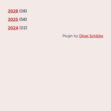
2026
(
28
)
2025
(
58
)
2024
(
22
)
Plugin by
Oliver Schlöbe
-