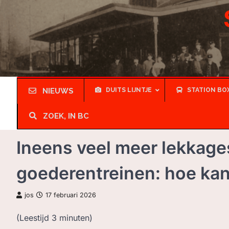
Skip
to
content
NIEUWS
DUITS LIJNTJE
STATION BO
ZOEK, IN BC
Ineens veel meer lekkages
goederentreinen: hoe kan
jos
17 februari 2026
(Leestijd
3
minuten)