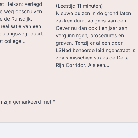
aat Heikant verlegd.
(Leestijd
11
minuten)
de weg opschuiven
Nieuwe buizen in de grond laten
e de Runsdijk.
zakken duurt volgens Van den
ealisatie van een
Oever nu dan ook tien jaar aan
sluitingsweg, duurt
vergunningen, procedures en
het college…
graven. Tenzij er al een door
LSNed beheerde leidingenstraat is,
zoals misschien straks de Delta
Rijn Corridor. Als een…
en zijn gemarkeerd met
*