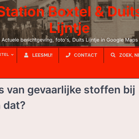
Station Boxtel & Duit
Lijntje
Actuele berichtgeving, foto's, Duits Lijntje in Google Maps
XTEL
LEESMIJ!
CONTACT
ZOEK, N
 van gevaarlijke stoffen bij
 dat?