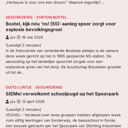
„Herbouw is voor ons een droom.” Waarom eigenlijk?…
ZOEK, IN BC
GESCHIEDENIS
STATION BOXTEL
Boxtel, kijk nóu ‘ns! (55): aanleg spoor zorgt voor
explosie bevolkingsgroei
jos
16 mei 2026
(Leestijd
2
minuten)
In de fotorubriek van veranderde Boxtelse plekjes is de camera
deze week gericht op het in 1865 geopende NS-station. De
aansluiting op het landelijke spoornet zorgde voor een
explosieve groei van het dorp. De buurtschap Breukelen groeide
uit tot de…
DUITS LIJNTJE
GESCHIEDENIS
SIEMei verwelkomt schooljeugd op het Spoorpark
jos
13 april 2026
(Leestijd
2
minuten)
VEGHEL – Verdeeld over twee groepen hebben afgelopen week
ruim vijftig leerlingen van Eerderwijs, de basisschool in Eerde,
een bezoek gebracht aan het Spoorpark van Stichting Industrieel