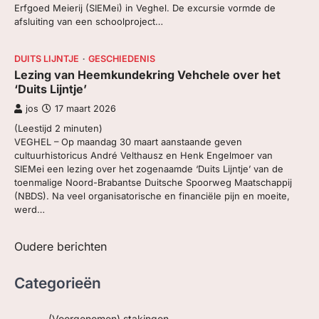
Erfgoed Meierij (SIEMei) in Veghel. De excursie vormde de
afsluiting van een schoolproject…
DUITS LIJNTJE
GESCHIEDENIS
Lezing van Heemkundekring Vehchele over het
‘Duits Lijntje’
jos
17 maart 2026
(Leestijd
2
minuten)
VEGHEL – Op maandag 30 maart aanstaande geven
cultuurhistoricus André Velthausz en Henk Engelmoer van
SIEMei een lezing over het zogenaamde ‘Duits Lijntje’ van de
toenmalige Noord-Brabantse Duitsche Spoorweg Maatschappij
(NBDS). Na veel organisatorische en financiële pijn en moeite,
werd…
Berichtennavigatie
Oudere berichten
Categorieën
(Voorgenomen) stakingen