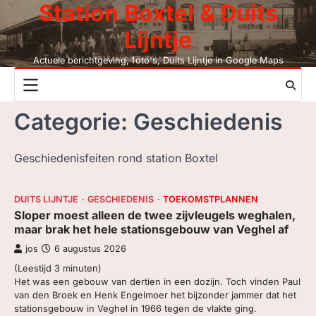
Station Boxtel & Duits
Skip
to
Lijntje
content
Actuele berichtgeving, foto's, Duits Lijntje in Google Maps
NIEUWS
Categorie:
Geschiedenis
DUITS LIJNTJE
Geschiedenisfeiten rond station Boxtel
STATION BOXTEL
LEESMIJ!
DUITS LIJNTJE
GESCHIEDENIS
TOEKOMSTPLANNEN
Sloper moest alleen de twee zijvleugels weghalen,
CONTACT
maar brak het hele stationsgebouw van Veghel af
jos
6 augustus 2026
ZOEK, NIET BC
(Leestijd
3
minuten)
Het was een gebouw van dertien in een dozijn. Toch vinden Paul
LEZEN BC, JAAR
van den Broek en Henk Engelmoer het bijzonder jammer dat het
stationsgebouw in Veghel in 1966 tegen de vlakte ging.