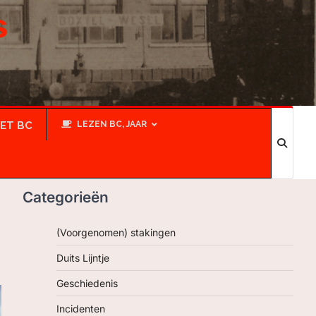
s
IET BC
LEZEN BC, JAAR
Categorieën
(Voorgenomen) stakingen
Duits Lijntje
Geschiedenis
Incidenten