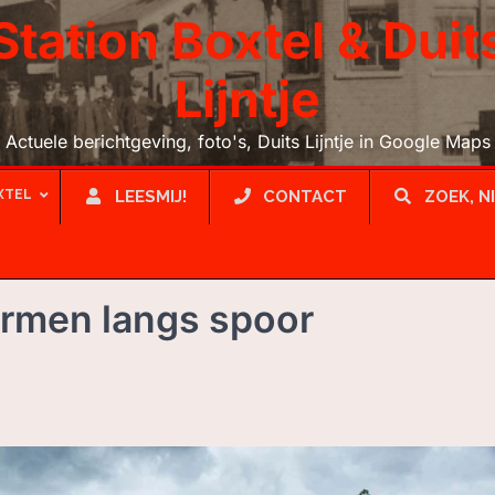
Station Boxtel & Duit
Lijntje
Actuele berichtgeving, foto's, Duits Lijntje in Google Maps
XTEL
LEESMIJ!
CONTACT
ZOEK, N
rmen langs spoor