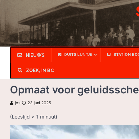
Skip
to
content
NIEUWS
DUITS LIJNTJE
STATION BO
ZOEK, IN BC
Opmaat voor geluidssche
jos
23 juni 2025
(Leestijd
< 1
minuut)