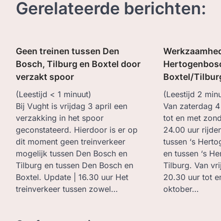
Gerelateerde berichten:
Geen treinen tussen Den
Werkzaamhede
Bosch, Tilburg en Boxtel door
Hertogenbos
verzakt spoor
Boxtel/Tilbur
(Leestijd
< 1
minuut)
(Leestijd
2
minu
Bij Vught is vrijdag 3 april een
Van zaterdag 4
verzakking in het spoor
tot en met zon
geconstateerd. Hierdoor is er op
24.00 uur rijde
dit moment geen treinverkeer
tussen ‘s Hert
mogelijk tussen Den Bosch en
en tussen ‘s H
Tilburg en tussen Den Bosch en
Tilburg. Van vr
Boxtel. Update | 16.30 uur Het
20.30 uur tot 
treinverkeer tussen zowel…
oktober…