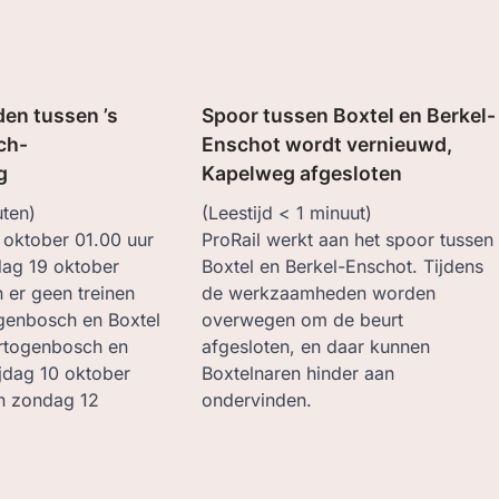
n tussen ’s
Spoor tussen Boxtel en Berkel-
ch-
Enschot wordt vernieuwd,
g
Kapelweg afgesloten
ten)
(Leestijd
< 1
minuut)
 oktober 01.00 uur
ProRail werkt aan het spoor tussen
dag 19 oktober
Boxtel en Berkel-Enschot. Tijdens
n er geen treinen
de werkzaamheden worden
ogenbosch en Boxtel
overwegen om de beurt
ertogenbosch en
afgesloten, en daar kunnen
ijdag 10 oktober
Boxtelnaren hinder aan
en zondag 12
ondervinden.