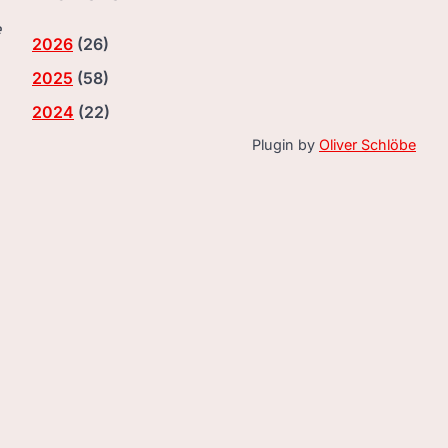
e
2026
(
26
)
2025
(
58
)
2024
(
22
)
Plugin by
Oliver Schlöbe