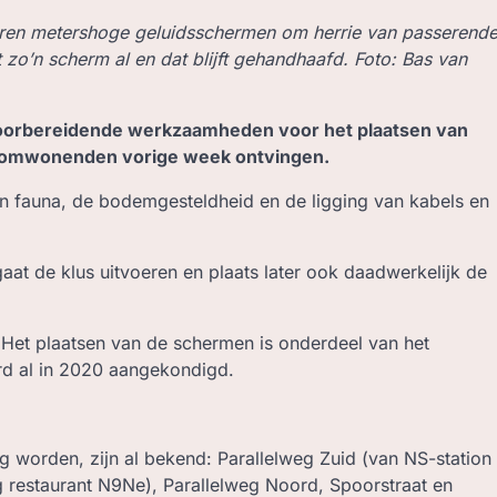
jaren metershoge geluidsschermen om herrie van passerend
t zo’n scherm al en dat blijft gehandhaafd. Foto: Bas van
voorbereidende werkzaamheden voor het plaatsen van
die omwonenden vorige week ontvingen.
en fauna, de bodemgesteldheid en de ligging van kabels en
t de klus uitvoeren en plaats later ook daadwerkelijk de
. Het plaatsen van de schermen is onderdeel van het
rd al in 2020 aangekondigd.
og worden, zijn al bekend: Parallelweg Zuid (van NS-station
g restaurant N9Ne), Parallelweg Noord, Spoorstraat en