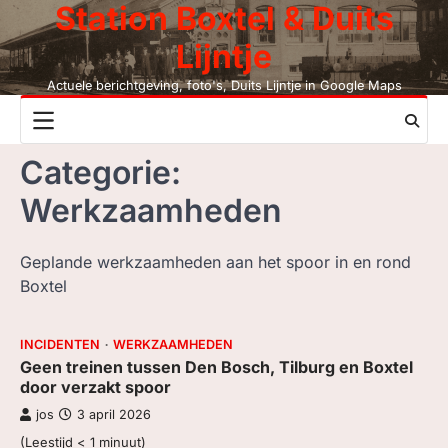
Station Boxtel & Duits
Skip
to
Lijntje
content
Actuele berichtgeving, foto's, Duits Lijntje in Google Maps
NIEUWS
Categorie:
DUITS LIJNTJE
Werkzaamheden
STATION BOXTEL
Geplande werkzaamheden aan het spoor in en rond
LEESMIJ!
Boxtel
CONTACT
INCIDENTEN
WERKZAAMHEDEN
Geen treinen tussen Den Bosch, Tilburg en Boxtel
ZOEK, NIET BC
door verzakt spoor
jos
3 april 2026
LEZEN BC, JAAR
(Leestijd
< 1
minuut)