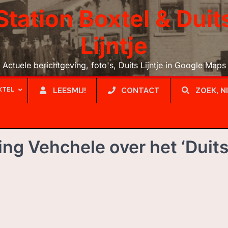
Station Boxtel & Duit
Lijntje
Actuele berichtgeving, foto's, Duits Lijntje in Google Maps
XTEL
LEESMIJ!
CONTACT
ZOEK, N
g Vehchele over het ‘Duit