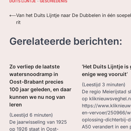
DUITS LIJNTJE
GESCHIEDENIS
Bericht
⟵
Van het Duits Lijntje naar De Dubbelen in één soepe
rit
navigatie
Gerelateerde berichten:
Zo verliep de laatste
‘Het Duits Lijntje i
watersnoodramp in
enige weg vooruit’
Oost-Brabant precies
(Leestijd
3
minuten)
100 jaar geleden, en daar
De regio Meierijstad sli
kunnen we nu nog van
op kliknieuwsveghel.n
leren
https://www.kliknieuw
en-vervoer/250966/we
(Leestijd
6
minuten)
oplossing-dichterbij-d
De jaarwisseling van 1925
A50 verandert in een 
op 1926 staat in Oost-