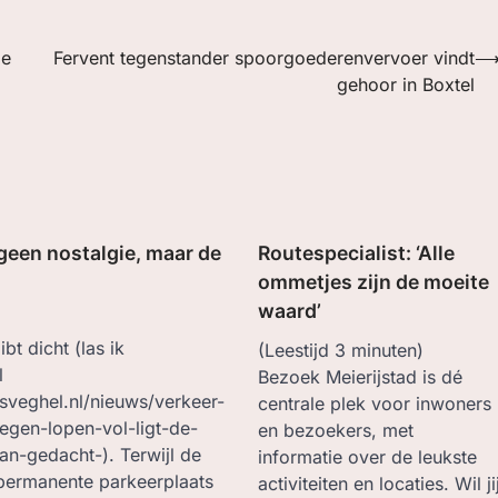
le
Fervent tegenstander spoorgoederenvervoer vindt
gehoor in Boxtel
s geen nostalgie, maar de
Routespecialist: ‘Alle
ommetjes zijn de moeite
waard’
bt dicht (las ik
(Leestijd
3
minuten)
l
Bezoek Meierijstad is dé
sveghel.nl/nieuws/verkeer-
centrale plek voor inwoners
gen-lopen-vol-ligt-de-
en bezoekers, met
an-gedacht-). Terwijl de
informatie over de leukste
permanente parkeerplaats
activiteiten en locaties. Wil ji