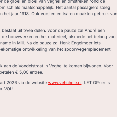
r de groei en bloei van Veghel en omstreken rond de
misch als maatschappelijk. Het aantal passagiers steeg
in het jaar 1913. Ook vorsten en tsaren maakten gebruik va
zing bestaat uit twee delen: voor de pauze zal André een
cé, de bouwwerken en het materieel, alsmede het belang van
name in Mill. Na de pauze zal Henk Engelmoer iets
de toekomstige ontwikkeling van het spoorwegemplacement
rk aan de Vondelstraat in Veghel te komen bijwonen. Voor
betalen € 5,00 entree.
aart 2026 via de website
www.vehchele.nl
. LET OP: er is
 = VOL!