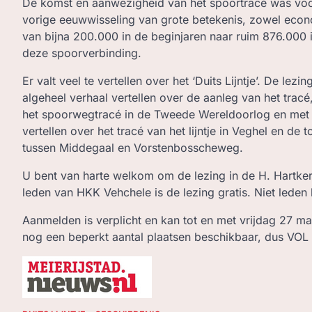
De komst en aanwezigheid van het spoortracé was voo
vorige eeuwwisseling van grote betekenis, zowel econo
van bijna 200.000 in de beginjaren naar ruim 876.000 
deze spoorverbinding.
Er valt veel te vertellen over het ‘Duits Lijntje’. De le
algeheel verhaal vertellen over de aanleg van het tra
het spoorwegtracé in de Tweede Wereldoorlog en met 
vertellen over het tracé van het lijntje in Veghel en 
tussen Middegaal en Vorstenbosscheweg.
U bent van harte welkom om de lezing in de H. Hartke
leden van HKK Vehchele is de lezing gratis. Niet leden 
Aanmelden is verplicht en kan tot en met vrijdag 27 m
nog een beperkt aantal plaatsen beschikbaar, dus VOL