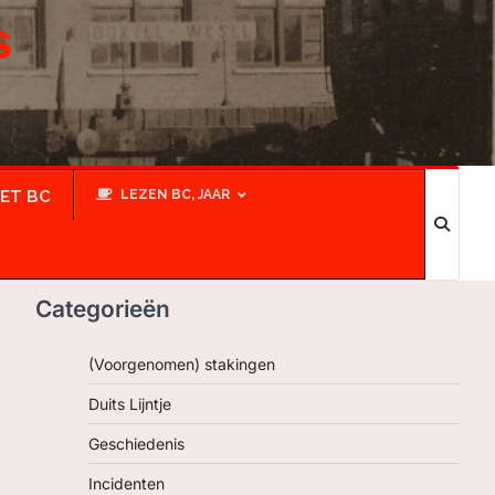
s
IET BC
LEZEN BC, JAAR
Categorieën
s
(Voorgenomen) stakingen
Duits Lijntje
Geschiedenis
Incidenten