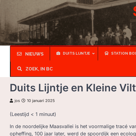
Skip
to
content
NIEUWS
DUITS LIJNTJE
STATION BO
ZOEK, IN BC
Duits Lijntje en Kleine V
jos
10 januari 2025
(Leestijd
< 1
minuut)
In de noordelijke Maasvallei is het voormalige tracé va
opheffing, 100 jaar later, werd de spoordijk een ecolo