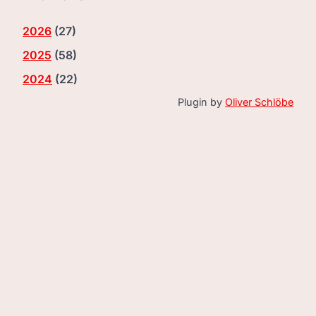
2026
(
27
)
2025
(
58
)
2024
(
22
)
Plugin by
Oliver Schlöbe