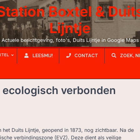
Station Boxtel & Duit
Lijntje
Actuele berichtgeving, foto's, Duits Lijntje in Google Maps
XTEL
LEESMIJ!
CONTACT
ZOEK, N
ilt ecologisch verbonden
n het Duits Lijntje, geopend in 1873, nog zichtbaar. Na de
gische verbindingszone (EVZ). Deze dient als veilige