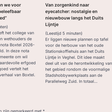
n we voor
Van zorgenkind naar
beleefbaar
eyecatcher: nostalgie en
ed”
nieuwbouw langs het Duits
Lijntje
ten)
ft het college van
(Leestijd
5
minuten)
en wethouders de
Er liggen nieuwe plannen op tafel
nota Boxtel 2026-
voor de herbouw van het oude
d. In deze nota
Stationskoffiehuis aan het Duits
emeente om wil
Lijntje in Veghel. Dit idee maakt
aardevolle erfgoed
deel uit van de herontwikkeling va
goed vertelt het
het gebied rondom de voormalige
 verhaal van Boxtel.
Stadshobbywerkplaats aan de
Parallelweg Zuid. In totaal…
en zijn gemarkeerd met
*