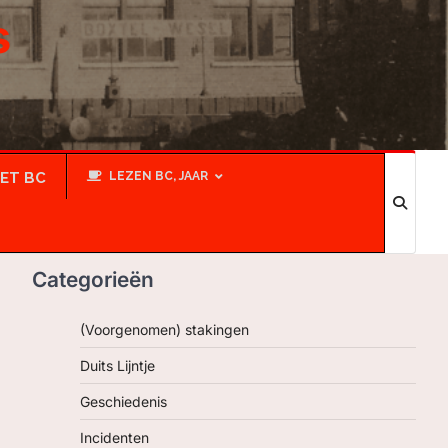
s
IET BC
LEZEN BC, JAAR
Categorieën
(Voorgenomen) stakingen
Duits Lijntje
Geschiedenis
Incidenten