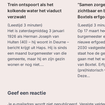
Trein ontspoort als het
“Samen zorge
kolkende water het viaduct
zichtbaar en 
verzwakt
Boxtels erfgo
(Leestijd
3
minuten)
(Leestijd
3
minu
Het is zaterdagmiddag 3 januari
Op 17 maart hee
1926 als Herman Joseph van
burgemeester 
Hulten (40) – hij woont in Deurne –
nieuwe erfgoed
bericht krijgt uit Haps. Hij is sinds
2030 vastgestel
een maand burgemeester van die
staat hoe de g
gemeente, maar hij en zijn gezin
gaan met het w
wonen er nog niet.…
van Boxtel. Erf
(pre)historisch
Deze…
Geef een reactie
Je e-mailadres wordt niet gepubliceerd.
Vereiste veld