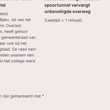
tel
spoortunnel vervangt
onbeveiligde overweg
ten)
Bakx, lid van het
(Leestijd
< 1
minuut)
orm Overlast
n, heeft gehoor
e gemeenteraad van
aar ook bij het
gblad. De raad nam
leden unaniem een
in het college werd
en zijn gemarkeerd met
*