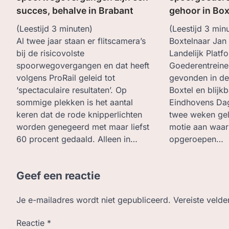
succes, behalve in Brabant
gehoor in Box
(Leestijd
3
minuten)
(Leestijd
3
minu
Al twee jaar staan er flitscamera’s
Boxtelnaar Jan 
bij de risicovolste
Landelijk Platf
spoorwegovergangen en dat heeft
Goederentreine
volgens ProRail geleid tot
gevonden in d
‘spectaculaire resultaten’. Op
Boxtel en blijkb
sommige plekken is het aantal
Eindhovens Da
keren dat de rode knipperlichten
twee weken ge
worden genegeerd met maar liefst
motie aan waar
60 procent gedaald. Alleen in…
opgeroepen…
Geef een reactie
Je e-mailadres wordt niet gepubliceerd.
Vereiste veld
Reactie
*