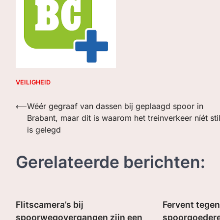
VEILIGHEID
Bericht
⟵
Wéér gegraaf van dassen bij geplaagd spoor in
Brabant, maar dit is waarom het treinverkeer níét sti
navigatie
is gelegd
Gerelateerde berichten:
Flitscamera’s bij
Fervent tege
spoorwegovergangen zijn een
spoorgoedere