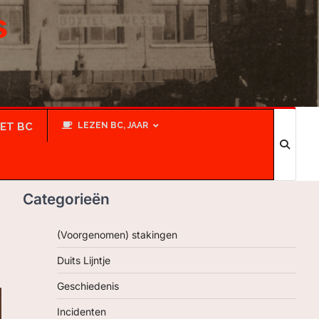
s
IET BC
LEZEN BC, JAAR
Categorieën
(Voorgenomen) stakingen
Duits Lijntje
Geschiedenis
Incidenten