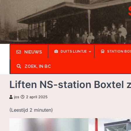
Skip
to
content
NIEUWS
DUITS LIJNTJE
STATION BO
ZOEK, IN BC
Liften NS-station Boxtel 
jos
2 april 2025
(Leestijd
2
minuten)