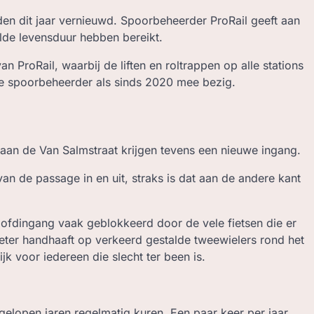
orden dit jaar vernieuwd. Spoorbeheerder ProRail geeft aan
lde levensduur hebben bereikt.
n ProRail, waarbij de liften en roltrappen op alle stations
e spoorbeheerder als sinds 2020 mee bezig.
e aan de Van Salmstraat krijgen tevens een nieuwe ingang.
an de passage in en uit, straks is dat aan de andere kant
hoofdingang vaak geblokkeerd door de vele fietsen die er
ter handhaaft op verkeerd gestalde tweewielers rond het
ijk voor iedereen die slecht ter been is.
fgelopen jaren regelmatig kuren. Een paar keer per jaar