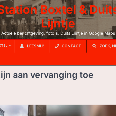
Station Boxtel & Duit
Lijntje
Actuele berichtgeving, foto's, Duits Lijntje in Google Maps
XTEL
LEESMIJ!
CONTACT
ZOEK, N
zijn aan vervanging toe