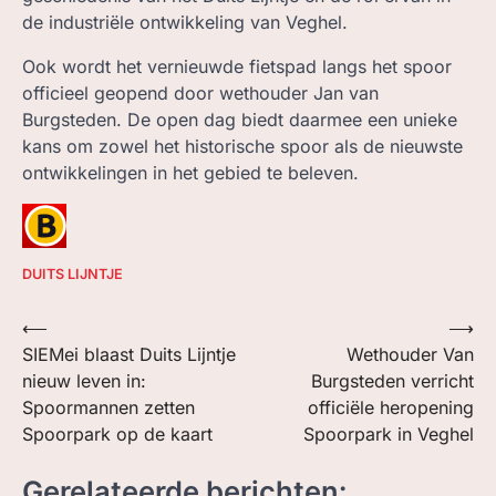
de industriële ontwikkeling van Veghel.
Ook wordt het vernieuwde fietspad langs het spoor
officieel geopend door wethouder Jan van
Burgsteden. De open dag biedt daarmee een unieke
kans om zowel het historische spoor als de nieuwste
ontwikkelingen in het gebied te beleven.
DUITS LIJNTJE
Bericht
⟵
⟶
SIEMei blaast Duits Lijntje
Wethouder Van
navigatie
nieuw leven in:
Burgsteden verricht
Spoormannen zetten
officiële heropening
Spoorpark op de kaart
Spoorpark in Veghel
Gerelateerde berichten: