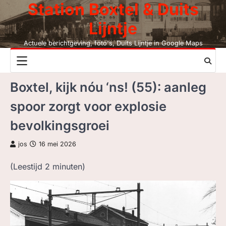
Station Boxtel & Duits
Skip
to
Lijntje
content
Actuele berichtgeving, foto's, Duits Lijntje in Google Maps
NIEUWS
Boxtel, kijk nóu ‘ns! (55): aanleg
DUITS LIJNTJE
spoor zorgt voor explosie
STATION BOXTEL
bevolkingsgroei
LEESMIJ!
jos
16 mei 2026
CONTACT
(Leestijd
2
minuten)
ZOEK, NIET BC
LEZEN BC, JAAR