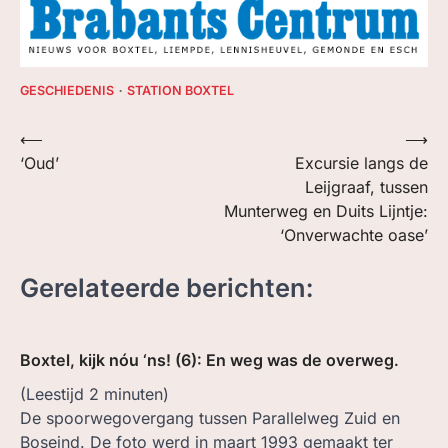
GESCHIEDENIS
STATION BOXTEL
Bericht
⟵
⟶
‘Oud’
Excursie langs de
navigatie
Leijgraaf, tussen
Munterweg en Duits Lijntje:
‘Onverwachte oase’
Gerelateerde berichten:
Boxtel, kijk nóu ‘ns! (6): En weg was de overweg.
(Leestijd
2
minuten)
De spoorwegovergang tussen Parallelweg Zuid en
Boseind. De foto werd in maart 1993 gemaakt ter