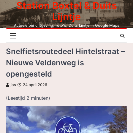
Station Boxtel & Duits
Skip
to
Lijntje
content
Actuele berichtgeving, foto's, Duits Lijntje in Google Maps
NIEUWS
Snelfietsroutedeel Hintelstraat –
DUITS LIJNTJE
Nieuwe Veldenweg is
STATION BOXTEL
opengesteld
LEESMIJ!
jos
24 april 2026
CONTACT
(Leestijd
2
minuten)
ZOEK, NIET BC
LEZEN BC, JAAR