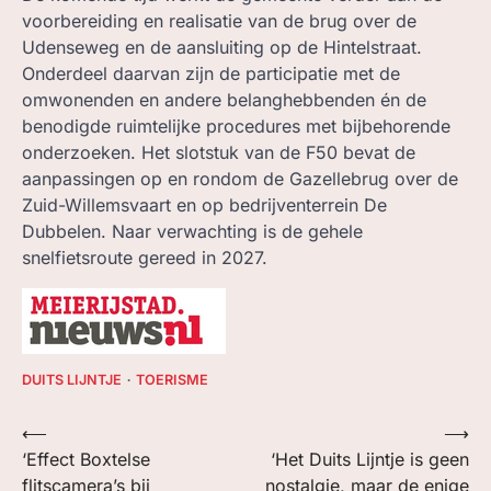
voorbereiding en realisatie van de brug over de
Udenseweg en de aansluiting op de Hintelstraat.
Onderdeel daarvan zijn de participatie met de
omwonenden en andere belanghebbenden én de
benodigde ruimtelijke procedures met bijbehorende
onderzoeken. Het slotstuk van de F50 bevat de
aanpassingen op en rondom de Gazellebrug over de
Zuid-Willemsvaart en op bedrijventerrein De
Dubbelen. Naar verwachting is de gehele
snelfietsroute gereed in 2027.
DUITS LIJNTJE
TOERISME
Bericht
⟵
⟶
‘Effect Boxtelse
‘Het Duits Lijntje is geen
navigatie
flitscamera’s bij
nostalgie, maar de enige