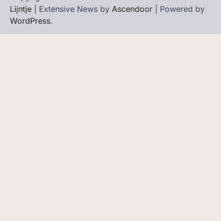
Lijntje
| Extensive News by
Ascendoor
| Powered by
WordPress
.