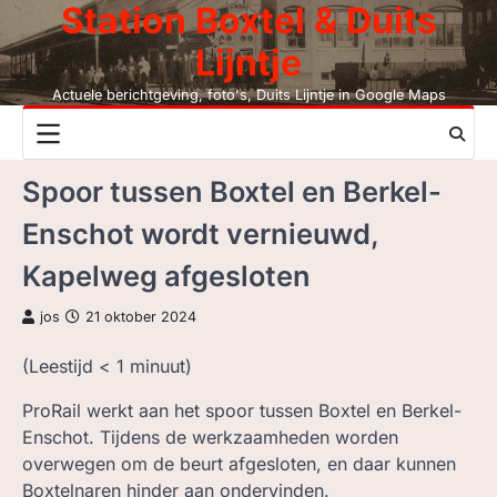
Station Boxtel & Duits
Skip
to
Lijntje
content
Actuele berichtgeving, foto's, Duits Lijntje in Google Maps
NIEUWS
Spoor tussen Boxtel en Berkel-
DUITS LIJNTJE
Enschot wordt vernieuwd,
STATION BOXTEL
Kapelweg afgesloten
LEESMIJ!
jos
21 oktober 2024
CONTACT
(Leestijd
< 1
minuut)
ProRail werkt aan het spoor tussen Boxtel en Berkel-
ZOEK, NIET BC
Enschot. Tijdens de werkzaamheden worden
overwegen om de beurt afgesloten, en daar kunnen
LEZEN BC, JAAR
Boxtelnaren hinder aan ondervinden.